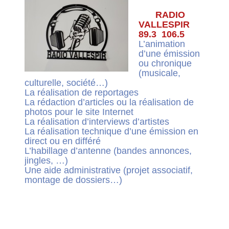
CHOSES A FAIRE
RADIO
SUR
VALLESPIR
89.3 106.5
L’animation
d’une émission
ou chronique
(musicale,
culturelle, société…)
La réalisation de reportages
La rédaction d’articles ou la réalisation de
photos pour le site Internet
La réalisation d’interviews d’artistes
La réalisation technique d’une émission en
direct ou en différé
L’habillage d’antenne (bandes annonces,
jingles, …)
Une aide administrative (projet associatif,
montage de dossiers…)
VOUS VOULEZ REJOINDRE
Il suffit de nous faire parvenir une
demande, soit par mail à
contact@radio
vallespir.com, soit par voie postale .