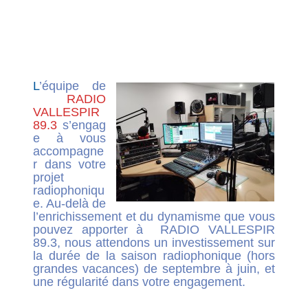
Elle sera étudiée par l’équipe de RADIO VALLESPIR
89.3 qui valide le projet en fonction des disponibilités
d'antenne existantes, de sa complémentarité avec les
programmes déjà existants et la ligne éditoriale de
l'antenne. L’adhésion annuelle à l’association est de 10
euros.
L
’équipe de
RADIO
VALLESPIR
89.3
s’engag
e à vous
accompagne
r dans votre
projet
radiophoniqu
e. Au-delà de
l’enrichissement et du dynamisme que vous
pouvez apporter à RADIO VALLESPIR
89.3, nous attendons un investissement sur
la durée de la saison radiophonique (hors
grandes vacances) de septembre à juin, et
une régularité dans votre engagement.